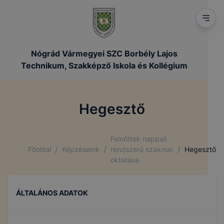
Nógrád Vármegyei SZC Borbély Lajos
Technikum, Szakképző Iskola és Kollégium
Hegesztő
Felnőttek nappali
/
/
/
Főoldal
Képzéseink
rendszerű szakmai
Hegesztő
oktatása
ÁLTALÁNOS ADATOK