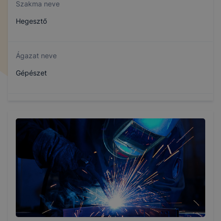
Szakma neve
Hegesztő
Ágazat neve
Gépészet
Szakmajegyzék száma
407151008
Képzés időtartama
3 év
Választható szakmairányok: