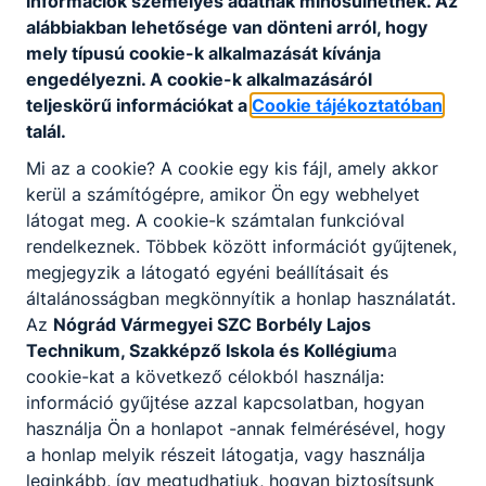
információk személyes adatnak minősülhetnek. Az
védőfelszereléseket.
alábbiakban lehetősége van dönteni arról, hogy
Ajánlott minden ﬁatal számára, akit érdekel a
mely típusú cookie-k alkalmazását kívánja
kisebb-nagyobb acélszerkezetek, csőhálózatok,
engedélyezni. A cookie-k alkalmazásáról
gépelemek, tartályok hegesztése, aki szeret
teljeskörű információkat a
Cookie tájékoztatóban
alkotni, szerszámokat használni.
talál.
Mi az a cookie? A cookie egy kis fájl, amely akkor
kerül a számítógépre, amikor Ön egy webhelyet
KOMPETENCIAELVÁRÁS
látogat meg. A cookie-k számtalan funkcióval
Kézügyesség, önállóság, felelősségtudat,
rendelkeznek. Többek között információt gyűjtenek,
csapatban való együttműködés, precizitás,
megjegyzik a látogató egyéni beállításait és
problémamegoldó képesség.
általánosságban megkönnyítik a honlap használatát.
Az
Nógrád Vármegyei SZC Borbély Lajos
Technikum, Szakképző Iskola és Kollégium
a
A SZAKKÉPZETTSÉGGEL RENDELKEZŐ
cookie-kat a következő célokból használja:
műszaki rajzokat, szerelési terveket olvas
információ gyűjtése azzal kapcsolatban, hogyan
és értelmezi a kapcsolódó utasításokat,
használja Ön a honlapot -annak felmérésével, hogy
szabályozásokat;
a honlap melyik részeit látogatja, vagy használja
beüzemeli a munkavégzéshez szükséges
leginkább, így megtudhatjuk, hogyan biztosítsunk