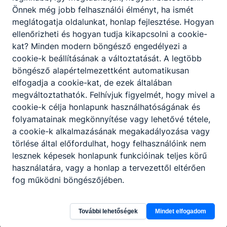
gépeket, ellenőrzi a gépeken a
Önnek még jobb felhasználói élményt, ha ismét
tanúsítványok érvényességét;
meglátogatja oldalunkat, honlap fejlesztése. Hogyan
előkészíti a munkadarabokat, elvégzi a
ellenőrizheti és hogyan tudja kikapcsolni a cookie-
szükséges vágásokat, darabolásokat,
kat? Minden modern böngésző engedélyezi a
illetve a hegesztést;
cookie-k beállításának a változtatását. A legtöbb
önellenőrzést végez a munka megkezdése
böngésző alapértelmezettként automatikusan
előtt és közben;
elfogadja a cookie-kat, de ezek általában
művelet befejezése után a rendelkezésre
megváltoztathatók. Felhívjuk figyelmét, hogy mivel a
álló diagnosztikai eljárásokkal ellenőrzi az
cookie-k célja honlapunk használhatóságának és
elvégzett munka minőségét, a varrat hibáit
folyamatainak megkönnyítése vagy lehetővé tétele,
javítja;
a cookie-k alkalmazásának megakadályozása vagy
betartja és betartatja a munkabiztonsági
törlése által előfordulhat, hogy felhasználóink nem
és környezetvédelmi előírásokat.
lesznek képesek honlapunk funkcióinak teljes körű
használatára, vagy a honlap a tervezettől eltérően
fog működni böngészőjében.
Megosztás
További lehetőségek
Mindet elfogadom