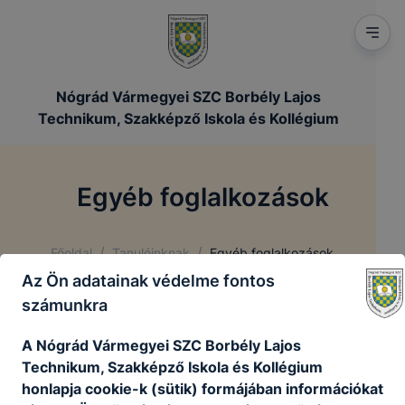
Nógrád Vármegyei SZC Borbély Lajos
Technikum, Szakképző Iskola és Kollégium
Egyéb foglalkozások
/
/
Főoldal
Tanulóinknak
Egyéb foglalkozások
Az Ön adatainak védelme fontos
számunkra
„A szakképzési intézményrendszer átfogó
fejlesztése” projektben - GINOP 6.2.3-17-2017-
A Nógrád Vármegyei SZC Borbély Lajos
00040 - részt vettünk, így foglalkozásokat
Technikum, Szakképző Iskola és Kollégium
tarthatunk azoknak a 9. évfolyamos tanulóknak,
honlapja cookie-k (sütik) formájában információkat
akiknek a bemeneti mérés eredménye ezt