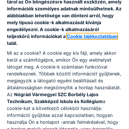
tárol az Ön böngészésre használt eszközén, amely
indokolja. Három csoportban 18 tanuló kapott
információk személyes adatnak minősülhetnek. Az
lehetőséget képességei fejlesztésére ezáltal.
alábbiakban lehetősége van dönteni arról, hogy
mely típusú cookie-k alkalmazását kívánja
engedélyezni. A cookie-k alkalmazásáról
teljeskörű információkat a
Cookie tájékoztatóban
talál.
Mi az a cookie? A cookie egy kis fájl, amely akkor
Partnereink
kerül a számítógépre, amikor Ön egy webhelyet
látogat meg. A cookie-k számtalan funkcióval
rendelkeznek. Többek között információt gyűjtenek,
megjegyzik a látogató egyéni beállításait és
általánosságban megkönnyítik a honlap használatát.
Az
Nógrád Vármegyei SZC Borbély Lajos
Technikum, Szakképző Iskola és Kollégium
a
cookie-kat a következő célokból használja:
információ gyűjtése azzal kapcsolatban, hogyan
használja Ön a honlapot -annak felmérésével, hogy