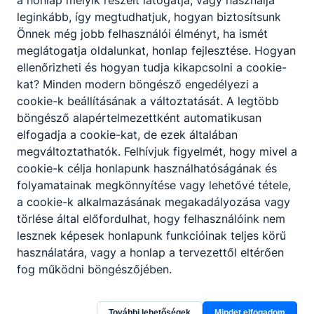
a honlap melyik részeit látogatja, vagy használja
leginkább, így megtudhatjuk, hogyan biztosítsunk
Önnek még jobb felhasználói élményt, ha ismét
meglátogatja oldalunkat, honlap fejlesztése. Hogyan
ellenőrizheti és hogyan tudja kikapcsolni a cookie-
kat? Minden modern böngésző engedélyezi a
cookie-k beállításának a változtatását. A legtöbb
böngésző alapértelmezettként automatikusan
elfogadja a cookie-kat, de ezek általában
megváltoztathatók. Felhívjuk figyelmét, hogy mivel a
cookie-k célja honlapunk használhatóságának és
folyamatainak megkönnyítése vagy lehetővé tétele,
a cookie-k alkalmazásának megakadályozása vagy
törlése által előfordulhat, hogy felhasználóink nem
lesznek képesek honlapunk funkcióinak teljes körű
Nógrád Vármegyei SZC Borbély Lajos
használatára, vagy a honlap a tervezettől eltérően
fog működni böngészőjében.
Technikum, Szakképző Iskola és Kollégium
3100 Salgótarján, Kissomlyó út 2.
További lehetőségek
Mindet elfogadom