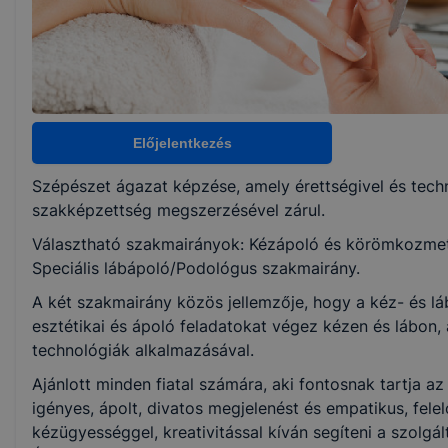
1 év
Választható szakmairányok:
Kézápoló és körömkozmetikus
Előjelentkezés
Speciális lábápoló/Podológus
Szépészet ágazat képzése, amely érettségivel és techn
szakképzettség megszerzésével zárul.
KKK/PTT
Választható szakmairányok: Kézápoló és körömkozmet
KKK letöltése (pdf)
Speciális lábápoló/Podológus szakmairány.
PTT letöltése (pdf)
A két szakmairány közös jellemzője, hogy a kéz- és l
esztétikai és ápoló feladatokat végez kézen és lábon,
Okleveles technikusképzés
technológiák alkalmazásával.
Nem
Ajánlott minden fiatal számára, aki fontosnak tartja 
igényes, ápolt, divatos megjelenést és empatikus, fele
kézügyességgel, kreativitással kíván segíteni a szolgá