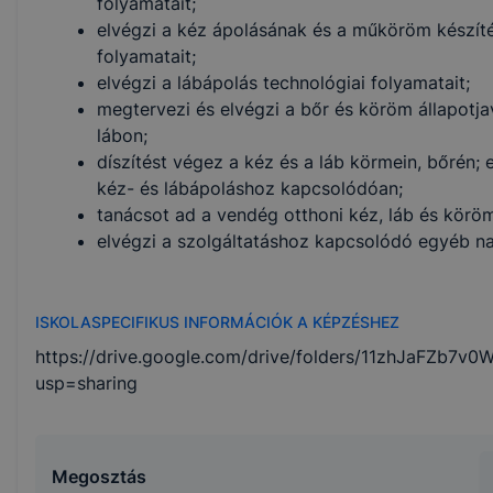
folyamatait;
elvégzi a kéz ápolásának és a műköröm készít
folyamatait;
elvégzi a lábápolás technológiai folyamatait;
megtervezi és elvégzi a bőr és köröm állapotja
lábon;
díszítést végez a kéz és a láb körmein, bőrén;
kéz- és lábápoláshoz kapcsolódóan;
tanácsot ad a vendég otthoni kéz, láb és körö
elvégzi a szolgáltatáshoz kapcsolódó egyéb na
ISKOLASPECIFIKUS INFORMÁCIÓK A KÉPZÉSHEZ
https://drive.google.com/drive/folders/11zhJaFZb7
usp=sharing
Megosztás