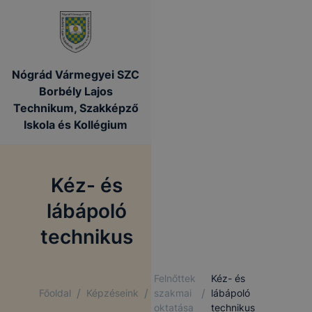
Nógrád Vármegyei SZC
Borbély Lajos
Technikum, Szakképző
Iskola és Kollégium
Kéz- és
lábápoló
technikus
Felnőttek
Kéz- és
/
/
/
Főoldal
Képzéseink
szakmai
lábápoló
oktatása
technikus