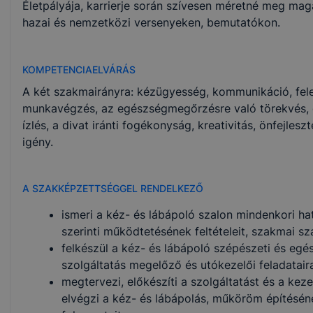
Életpályája, karrierje során szívesen méretné meg mag
hazai és nemzetközi versenyeken, bemutatókon.
KOMPETENCIAELVÁRÁS
A két szakmairányra: kézügyesség, kommunikáció, felel
munkavégzés, az egészségmegőrzésre való törekvés, 
ízlés, a divat iránti fogékonyság, kreativitás, önfejleszt
igény.
A SZAKKÉPZETTSÉGGEL RENDELKEZŐ
ismeri a kéz- és lábápoló szalon mindenkori h
szerinti működtetésének feltételeit, szakmai sza
felkészül a kéz- és lábápoló szépészeti és e
szolgáltatás megelőző és utókezelői feladatair
megtervezi, előkészíti a szolgáltatást és a kez
elvégzi a kéz- és lábápolás, műköröm építésén