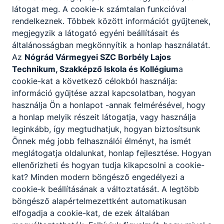
látogat meg. A cookie-k számtalan funkcióval
rendelkeznek. Többek között információt gyűjtenek,
megjegyzik a látogató egyéni beállításait és
általánosságban megkönnyítik a honlap használatát.
Az
Nógrád Vármegyei SZC Borbély Lajos
Technikum, Szakképző Iskola és Kollégium
a
cookie-kat a következő célokból használja:
információ gyűjtése azzal kapcsolatban, hogyan
használja Ön a honlapot -annak felmérésével, hogy
a honlap melyik részeit látogatja, vagy használja
leginkább, így megtudhatjuk, hogyan biztosítsunk
Önnek még jobb felhasználói élményt, ha ismét
meglátogatja oldalunkat, honlap fejlesztése. Hogyan
ellenőrizheti és hogyan tudja kikapcsolni a cookie-
kat? Minden modern böngésző engedélyezi a
cookie-k beállításának a változtatását. A legtöbb
böngésző alapértelmezettként automatikusan
elfogadja a cookie-kat, de ezek általában