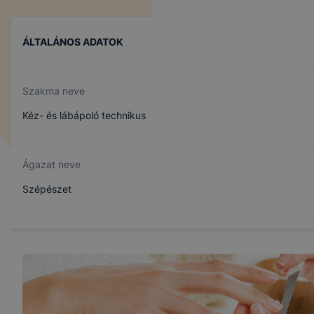
ÁLTALÁNOS ADATOK
Szakma neve
Kéz- és lábápoló technikus
Ágazat neve
Szépészet
Szakmajegyzék száma
510122102
Képzés időtartama