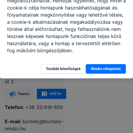
megváltoztathatók. Felhívjuk figyelmét, hogy mivel a
cookie-k célja honlapunk használhatóságának és
folyamatainak megkönnyítése vagy lehetővé tétele,
Nógrád Vármegyei
a cookie-k alkalmazásának megakadályozása vagy
törlése által előfordulhat, hogy felhasználóink nem
SZC Borbély Lajos
lesznek képesek honlapunk funkcióinak teljes körű
Technikum,
használatára, vagy a honlap a tervezettől eltérően
Szakképző Iskola és
fog működni böngészőjében.
Kollégium
További lehetőségek
Mindet elfogadom
3100 Salgótarján, Kissomlyó
út 2.
Teams
KRÉTA
Telefon:
+36 32/418-600
E-mail:
borbely@borbely-
nmszc.hu