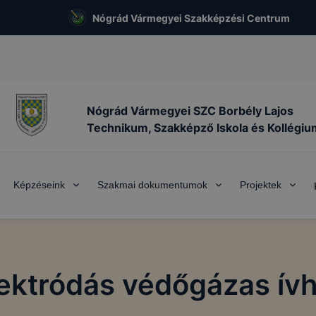
Nógrád Vármegyei Szakképzési Centrum
Nógrád Vármegyei SZC Borbély Lajos
Technikum, Szakképző Iskola és Kollégiu
Képzéseink
Szakmai dokumentumok
Projektek
ektródás védőgázas ív