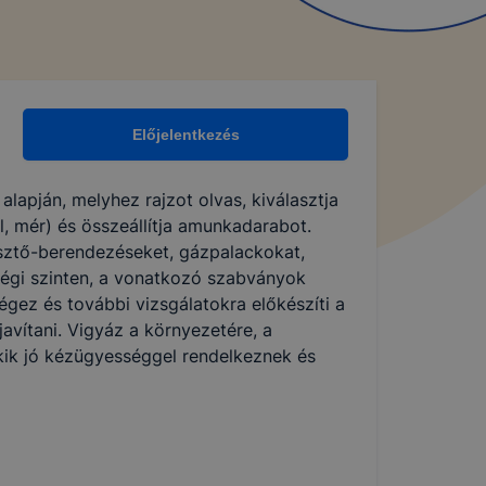
Előjelentkezés
lapján, melyhez rajzot olvas, kiválasztja
, mér) és összeállítja amunkadarabot.
sztő-berendezéseket, gázpalackokat,
égi szinten, a vonatkozó szabványok
égez és további vizsgálatokra előkészíti a
avítani. Vigyáz a környezetére, a
akik jó kézügyességgel rendelkeznek és