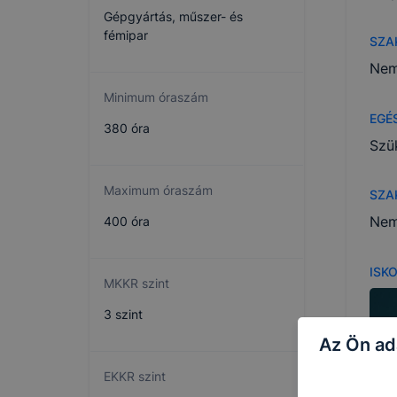
Gépgyártás, műszer- és
fémipar
SZA
Nem
Minimum óraszám
EGÉ
380 óra
Szü
Maximum óraszám
SZA
Nem
400 óra
ISK
MKKR szint
3 szint
Az Ön ad
EKKR szint