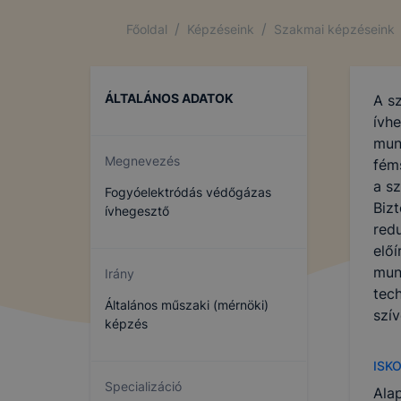
/
/
Főoldal
Képzéseink
Szakmai képzéseink
ÁLTALÁNOS ADATOK
A s
ívhe
mun
Megnevezés
féms
a s
Fogyóelektródás védőgázas
Biz
ívhegesztő
red
előí
mun
Irány
tec
Általános műszaki (mérnöki)
szí
képzés
ISK
Specializáció
Ala