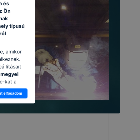
a és
az Ön
nak
ely típusú
ról
re, amikor
elkeznek.
llításait
rmegyei
e-kat a
n, hogyan
et elfogadom
zeit
ítsunk Önnek
lap
-kat?
ztatását. A
kie-kat, de