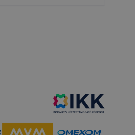
ookie-k
 vagy
ése által
kcióinak
ödni