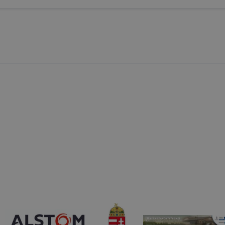
ban megváltoztathatók. Felhívjuk figyelmét, hogy mivel a c
apunk használhatóságának és folyamatainak megkönnyítése
tele, a cookie-k alkalmazásának megakadályozása vagy törl
t, hogy felhasználóink nem lesznek képesek honlapunk fun
 használatára, vagy a honlap a tervezettől eltérően fog műk
ben.