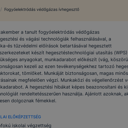
/
Fogyóelektródás védőgázas ívhegesztő
zakember a tanult fogyóelektródás védőgázas
gesztési és vágási technológiák felhasználásával, a
ka-és tűzvédelmi előírások betartásával hegesztett
zerkezeteket készít hegesztéstechnológiai utasítás (WPS) a
zükséges anyagokat, munkadarabot előkészít (vág, köszörül
tonságosan kezeli az ezen tevékenységekhez tartozó hege
uktorokat, tömlőket. Munkáját biztonságosan, magas minős
rásainak megfelelően végzi. Munkaközi és végellenőrzést v
kadarabot. A hegesztési hibákat képes beazonosítani és kij
hnológiát rendeltetésszerűen használja. Ajánlott azoknak, 
vesen dolgoznak fémekkel.
OLAI ELŐKÉPZETTSÉG
pfokú iskolai végzettség