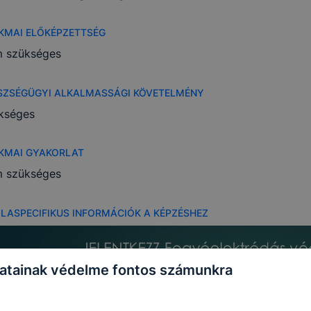
KMAI ELŐKÉPZETTSÉG
 szükséges
SZSÉGÜGYI ALKALMASSÁGI KÖVETELMÉNY
kséges
KMAI GYAKORLAT
 szükséges
OLASPECIFIKUS INFORMÁCIÓK A KÉPZÉSHEZ
atainak védelme fontos számunkra