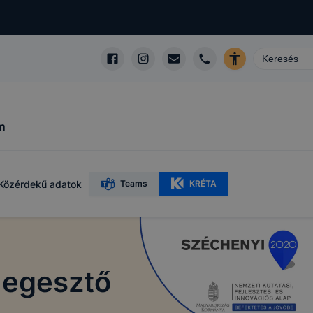
m
Közérdekű adatok
Teams
KRÉTA
hegesztő