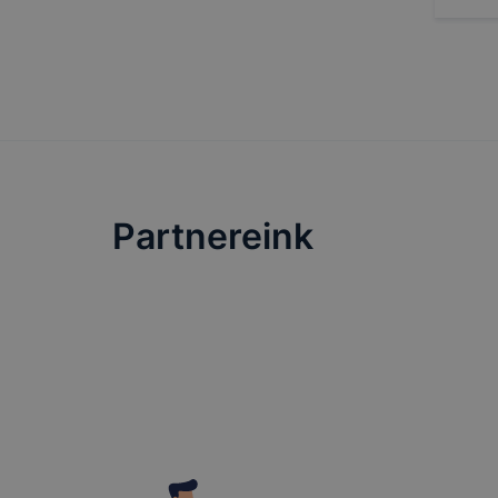
ezek általá
célja honl
lehetővé té
előfordulha
teljes körű
böngészőjé
Partnereink