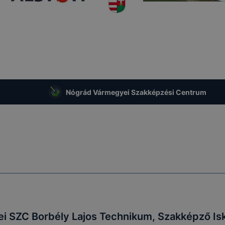
Nógrád Vármegyei Szakképzési Centrum
 SZC Borbély Lajos Technikum, Szakképző Isk