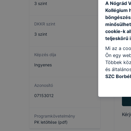
A Nógrád V
3 szint
Kollégium h
böngészésr
minősülhet
DKKR szint
cookie-k a
3 szint
teljeskörű 
Mi az a coo
Képzés díja
Ön egy web
Többek közö
Ingyenes
és általáno
SZC Borbél
következő c
Azonosító
használja Ö
07153012
látogatja, 
még jobb fe
fejlesztése
Kérj
Programkövetelmény
Minden mode
PK letöltése (pdf)
legtöbb bö