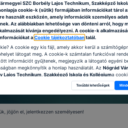
ármegyei SZC Borbély Lajos Technikum, Szakképző Iskol
onlapja cookie-k (sütik) formájában információkat tárol 
e használt eszközén, amely információk személyes adat
nek. Az alábbiakban lehetősége van dönteni arról, hogy m
lkalmazását kívánja engedélyezni. A cookie-k alkalmazásá
információkat a
Cookie tájékoztatóban
talál.
kie? A cookie egy kis fájl, amely akkor kerül a számítógép
helyet látogat meg. A cookie-k számtalan funkcióval rend
tt információt gyűjtenek, megjegyzik a látogató egyéni beá
sságban megkönnyítik a honlap használatát. Az
Nógrád Vá
y Lajos Technikum, Szakképző Iskola és Kollégium
a cooki
élokból használja: információ gyűjtése azzal kapcsolatba
További lehetőségek
Mind
n a honlapot -annak felmérésével, hogy a honlap melyik rés
vagy használja leginkább, így megtudhatjuk, hogyan biztos
lhasználói élményt, ha ismét meglátogatja oldalunkat, hon
. Hogyan ellenőrizheti és hogyan tudja kikapcsolni a cookie
ük, jöjjön el, jelentkezzen személyesen!
rn böngésző engedélyezi a cookie-k beállításának a válto
ngésző alapértelmezettként automatikusan elfogadja a coo